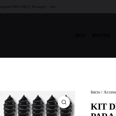
iagonal 85B # 39E37, Rionegro — Ant
INICIO
NOSOTROS
Inicio
Acceso
KIT 