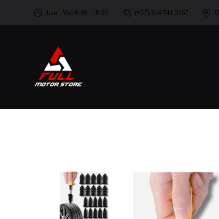
Lun - Vier 8:00 - 18:00
(+57) 314 741 5167
D