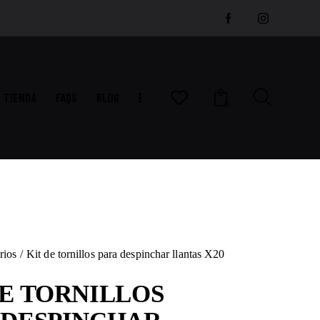
TIENDA
FAQS
BLOG
0
rios
Kit de tornillos para despinchar llantas X20
DE TORNILLOS